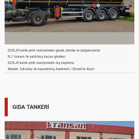
S235JR kalite çelik malzemeden gövde, bombe ve dalgakıranlar
SL1 İzocam ile yalıtılmış kazan gövdesi
S235JR kalite çelik malzemeden dış kaplama
Robotik Teknoloji ile kaynatılmış Kademeli / Silindirik Kesit
4” Küresel Vana ile boşaltma sistemi
İzoleli tesisat boruları
Menhol Kapakları için Kilitli dolap
Merdiven ve Korkuluk
Kaymayı Önleyici Yürüme Yolu
GIDA TANKERİ
Plastik Çamurluk, Avadanlık ve Yangın Dolabı
1 adet Su Tankı – 40lt.
Stepne Taşıyıcı ve takoz
Yan Koruma Donanımı
Arka Tampon
Boya öncesi yüzey temizliği ve kumlama