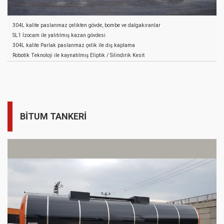
304L kalite paslanmaz çelikten gövde, bombe ve dalgakıranlar
SL1 İzocam ile yalıtılmış kazan gövdesi
304L kalite Parlak paslanmaz çelik ile dış kaplama
Robotik Teknoloji ile kaynatılmış Eliptik / Silindirik Kesit
4” CrNi Küresel Vana ile boşaltma sistemi
İzoleli tesisat boruları
Menhol Kapakları için Kilitli dolap
Merdiven ve Korkuluk
Kaymayı Önleyici Yürüme Yolu
BİTUM TANKERİ
Plastik Çamurluk, Avadanlık ve Yangın Dolabı
Stepne Taşıyıcı ve takoz
Yan Koruma Donanımı (e onaylı)
Arka Tampon
Boya öncesi yüzey temizliği ve kumlama
2 kat epoxy astar ve akrilik son kat boya