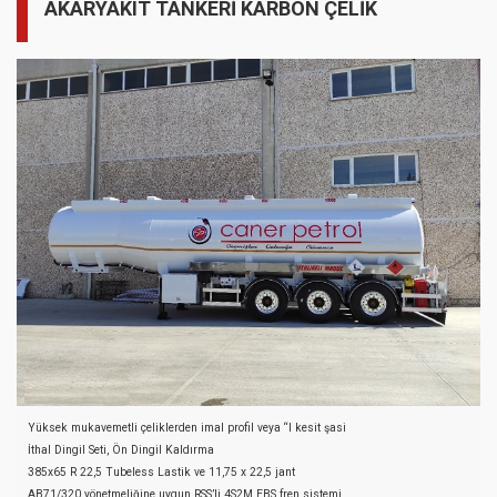
AKARYAKIT TANKERİ KARBON ÇELİK
Yüksek mukavemetli çeliklerden imal profil veya “I kesit şasi
İthal Dingil Seti, Ön Dingil Kaldırma
385x65 R 22,5 Tubeless Lastik ve 11,75 x 22,5 jant
AB71/320 yönetmeliğine uygun RSS’li 4S2M EBS fren sistemi