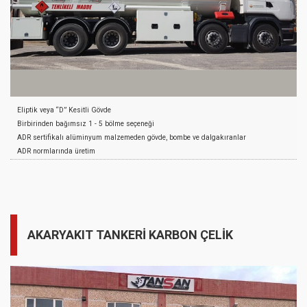
Eliptik veya “D” Kesitli Gövde
Birbirinden bağımsız 1 - 5 bölme seçeneği
ADR sertifikalı alüminyum malzemeden gövde, bombe ve dalgakıranlar
ADR normlarında üretim
ADR Sertifikalı Alt Dolum Sistemi
Merdiven ve pnömatik korkuluk
Kaymayı Önleyici Yürüme Yolu
Boya Öncesi Kumlama ve Kimyasal Temizlik
Astar ve istenilen renkte Akrilik Son Kat Boya
AKARYAKIT TANKERİ KARBON ÇELİK
Tesisat ve avadanlık dolabı
Yan koruma donanımı
Plastik Çamurluk ve 2 adet Yangın dolabı
Firma Logosu