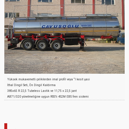
2 kat epoxy astar ve akrilik son kat boya
Yüksek mukavemetli çeliklerden imal profil veya “I kesit şasi
İthal Dingil Seti, Ön Dingil Kaldırma
385x65 R 22,5 Tubeless Lastik ve 11,75 x 22,5 jant
AB71/320 yönetmeliğine uygun RSS’li 4S2M EBS fren sistemi