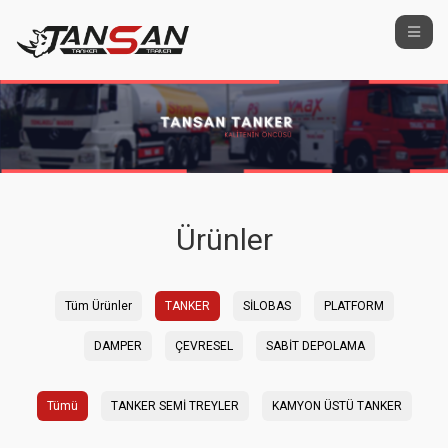
Ürünler
Tüm Ürünler
TANKER
SİLOBAS
PLATFORM
DAMPER
ÇEVRESEL
SABİT DEPOLAMA
Tümü
TANKER SEMİ TREYLER
KAMYON ÜSTÜ TANKER